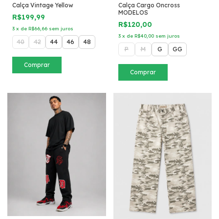
Calça Vintage Yellow
Calça Cargo Oncross
MODELOS
R$199,99
R$120,00
3
x
de
R$66,66
sem juros
3
x
de
R$40,00
sem juros
40
42
44
46
48
P
M
G
GG
Comprar
Comprar