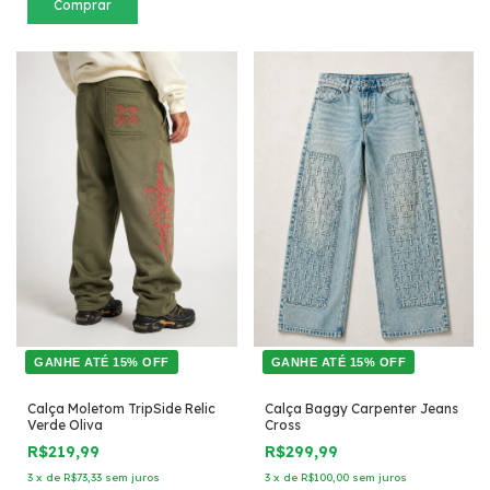
Comprar
GANHE ATÉ 15% OFF
GANHE ATÉ 15% OFF
Calça Moletom TripSide Relic
Calça Baggy Carpenter Jeans
Verde Oliva
Cross
R$219,99
R$299,99
3
x
de
R$73,33
sem juros
3
x
de
R$100,00
sem juros