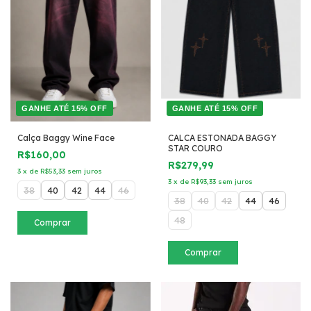
GANHE ATÉ 15% OFF
GANHE ATÉ 15% OFF
Calça Baggy Wine Face
CALCA ESTONADA BAGGY
STAR COURO
R$160,00
R$279,99
3
x
de
R$53,33
sem juros
3
x
de
R$93,33
sem juros
38
40
42
44
46
38
40
42
44
46
48
Comprar
Comprar