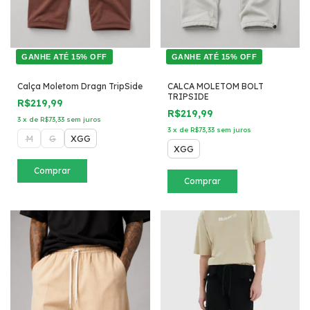
GANHE ATÉ 15% OFF
GANHE ATÉ 15% OFF
Calça Moletom Dragn TripSide
CALCA MOLETOM BOLT
TRIPSIDE
R$219,99
R$219,99
3
x
de
R$73,33
sem juros
3
x
de
R$73,33
sem juros
M
G
XGG
XGG
Comprar
Comprar