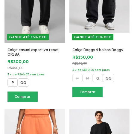
GANHE ATÉ 15% OFF
GANHE ATÉ 15% OFF
Calça casual esportiva repet
Calça Baggy 4 bolsos Baggy
ORIBA
R$150,00
R$200,00
R$199,99
R$450,00
3
x
de
R$50,00
sem juros
3
x
de
R$66,67
sem juros
P
M
G
GG
P
GG
Comprar
Comprar