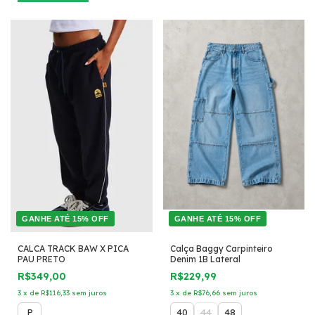
GANHE ATÉ 15% OFF
GANHE ATÉ 15% OFF
CALCA TRACK BAW X PICA
Calça Baggy Carpinteiro
PAU PRETO
Denim 1B Lateral
R$349,00
R$229,99
3
x
de
R$116,33
sem juros
3
x
de
R$76,66
sem juros
P
40
44
48