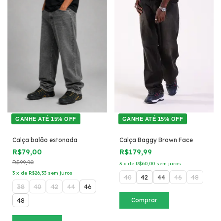
GANHE ATÉ 15% OFF
GANHE ATÉ 15% OFF
Calça balão estonada
Calça Baggy Brown Face
R$79,00
R$179,99
R$99,90
3
x
de
R$60,00
sem juros
3
x
de
R$26,33
sem juros
40
42
44
46
48
38
40
42
44
46
48
Comprar