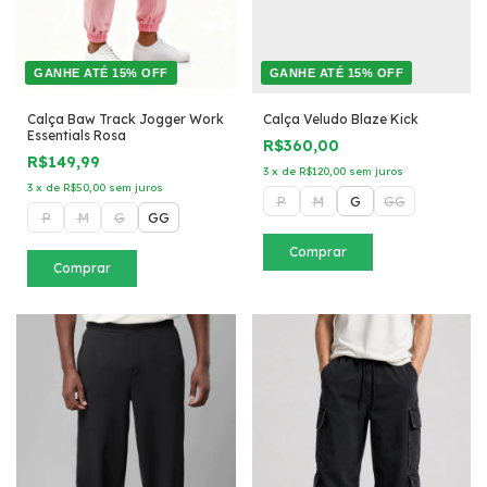
GANHE ATÉ 15% OFF
GANHE ATÉ 15% OFF
Calça Baw Track Jogger Work
Calça Veludo Blaze Kick
Essentials Rosa
R$360,00
R$149,99
3
x
de
R$120,00
sem juros
3
x
de
R$50,00
sem juros
P
M
G
GG
P
M
G
GG
Comprar
Comprar