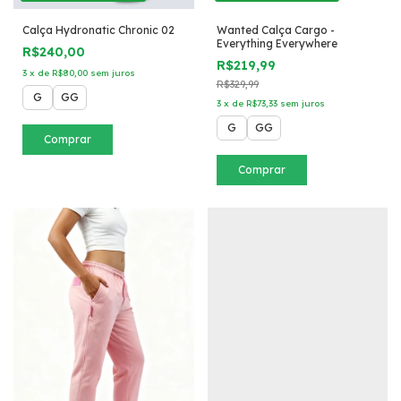
Calça Hydronatic Chronic 02
Wanted Calça Cargo -
Everything Everywhere
R$240,00
R$219,99
3
x
de
R$80,00
sem juros
R$329,99
G
GG
3
x
de
R$73,33
sem juros
G
GG
Comprar
Comprar