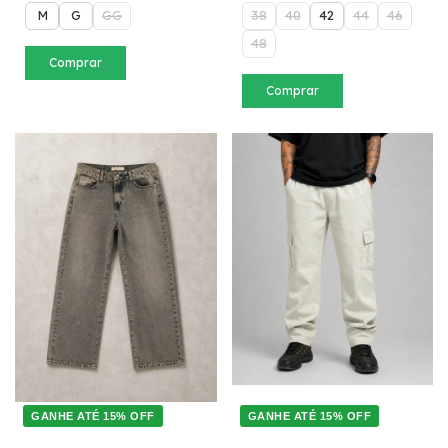
M
G
GG
38
40
42
44
46
48
Comprar
Comprar
GANHE ATÉ 15% OFF
GANHE ATÉ 15% OFF