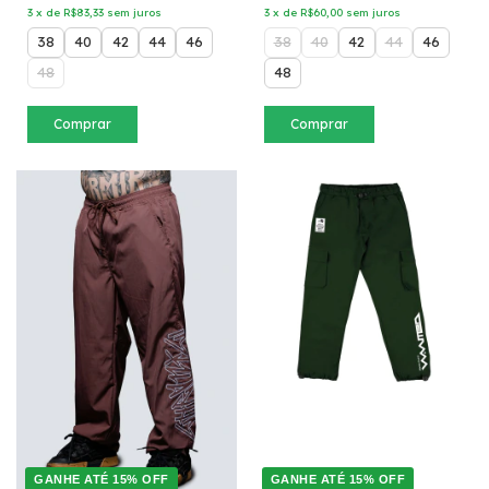
3
x
de
R$83,33
sem juros
3
x
de
R$60,00
sem juros
38
40
42
44
46
38
40
42
44
46
48
48
Comprar
Comprar
GANHE ATÉ 15% OFF
GANHE ATÉ 15% OFF