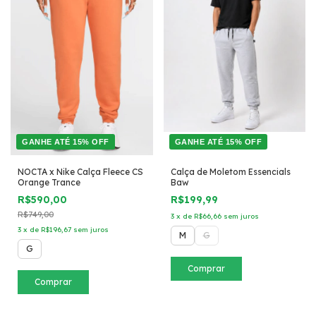
GANHE ATÉ 15% OFF
GANHE ATÉ 15% OFF
NOCTA x Nike Calça Fleece CS
Calça de Moletom Essencials
Orange Trance
Baw
R$590,00
R$199,99
R$749,00
3
x
de
R$66,66
sem juros
3
x
de
R$196,67
sem juros
M
G
G
Comprar
Comprar