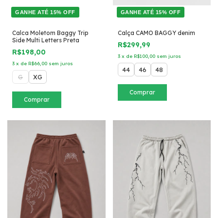
GANHE ATÉ 15% OFF
GANHE ATÉ 15% OFF
Calca Moletom Baggy Trip
Calça CAMO BAGGY denim
Side Multi Letters Preta
R$299,99
R$198,00
3
x
de
R$100,00
sem juros
3
x
de
R$66,00
sem juros
44
46
48
G
XG
Comprar
Comprar