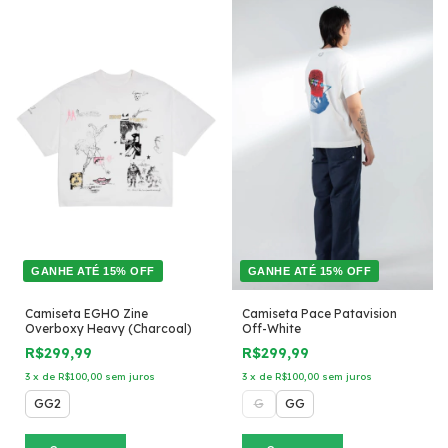
GANHE ATÉ 15% OFF
GANHE ATÉ 15% OFF
Camiseta EGHO Zine
Camiseta Pace Patavision
Overboxy Heavy (Charcoal)
Off-White
R$299,99
R$299,99
3
x
de
R$100,00
sem juros
3
x
de
R$100,00
sem juros
GG2
G
GG