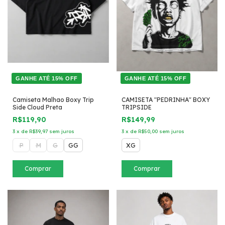
GANHE ATÉ 15% OFF
GANHE ATÉ 15% OFF
Camiseta Malhao Boxy Trip
CAMISETA "PEDRINHA" BOXY
Side Cloud Preta
TRIPSIDE
R$119,90
R$149,99
3
x
de
R$39,97
sem juros
3
x
de
R$50,00
sem juros
P
M
G
GG
XG
Comprar
Comprar