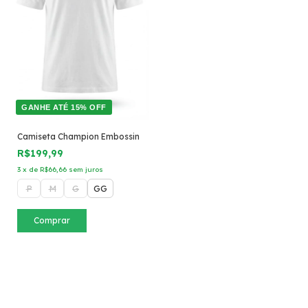
GANHE ATÉ 15% OFF
Camiseta Champion Embossin
R$199,99
3
x
de
R$66,66
sem juros
P
M
G
GG
Comprar