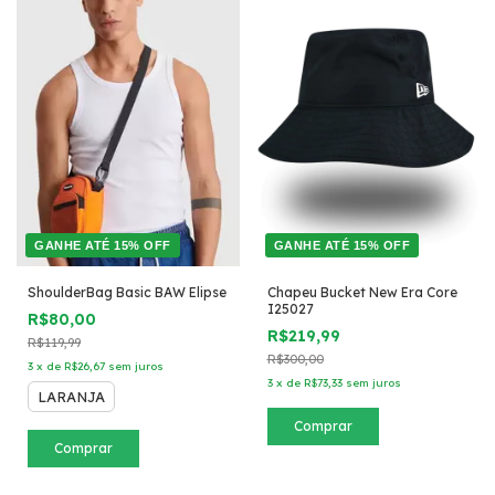
GANHE ATÉ 15% OFF
GANHE ATÉ 15% OFF
ShoulderBag Basic BAW Elipse
Chapeu Bucket New Era Core
I25027
R$80,00
R$219,99
R$119,99
R$300,00
3
x
de
R$26,67
sem juros
3
x
de
R$73,33
sem juros
LARANJA
Comprar