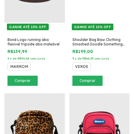
GANHE ATÉ 15% OFF
GANHE ATÉ 15% OFF
Boné Logo running aba
Shoulder Bag Baw Clothing
flexivel tripside aba maleável
Smashed Doodle Something
mini
R$139,99
R$199,00
3
x
de
R$46,66
sem juros
3
x
de
R$66,33
sem juros
MARROM
VERDE
Comprar
Comprar