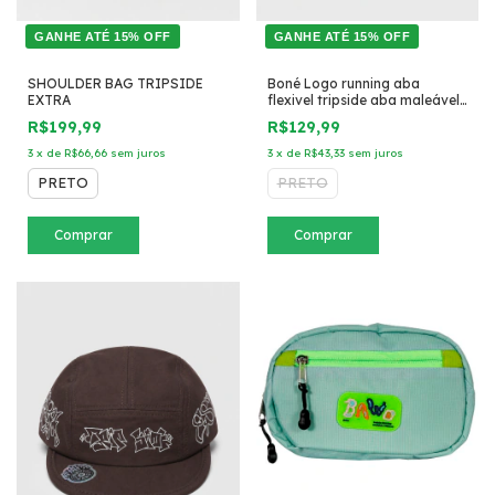
GANHE ATÉ 15% OFF
GANHE ATÉ 15% OFF
SHOULDER BAG TRIPSIDE
Boné Logo running aba
EXTRA
flexivel tripside aba maleável
preto
R$199,99
R$129,99
3
x
de
R$66,66
sem juros
3
x
de
R$43,33
sem juros
PRETO
PRETO
Comprar
Comprar