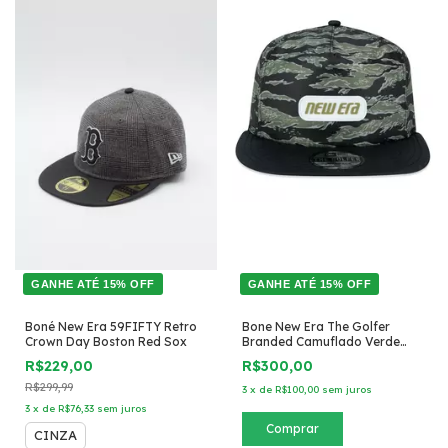
GANHE ATÉ 15% OFF
GANHE ATÉ 15% OFF
Boné New Era 59FIFTY Retro
Bone New Era The Golfer
Crown Day Boston Red Sox
Branded Camuflado Verde
Milita
R$229,00
R$300,00
R$299,99
3
x
de
R$100,00
sem juros
3
x
de
R$76,33
sem juros
CINZA