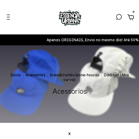
0
Apenas ORIGINAIS, Envio no mesmo dia! Até 50% de des
Início
.
Acessorios
.
breadcrumbs.bone-toucas
.
Dad hat (Aba
curva)
Acessorios
x