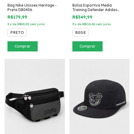
Bag Nike Unissex Heritage -
Bolsa Esportiva Media
Preta DB0456
Training Defender Adidas
Bege areia
R$179,99
R$349,99
3
x
de
R$60,00
sem juros
3
x
de
R$116,66
sem juros
PRETO
BEGE
Comprar
Comprar