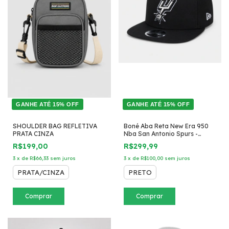
GANHE ATÉ 15% OFF
GANHE ATÉ 15% OFF
SHOULDER BAG REFLETIVA
Boné Aba Reta New Era 950
PRATA CINZA
Nba San Antonio Spurs -
Snapback
R$199,00
R$299,99
3
x
de
R$66,33
sem juros
3
x
de
R$100,00
sem juros
PRATA/CINZA
PRETO
Comprar
Comprar