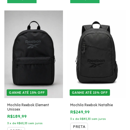
GANHE ATÉ 15% OFF
GANHE ATÉ 15% OFF
Mochila Reebok Element
Mochila Reebok Natalhie
Unissex
R$249,99
R$189,99
3
x
de
R$83,33
sem juros
3
x
de
R$63,33
sem juros
PRETA