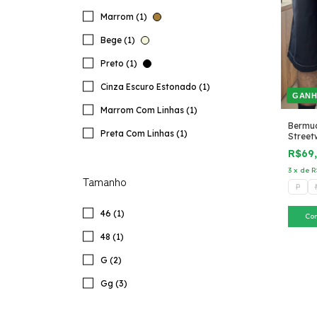
Marrom (1)
Bege (1)
Preto (1)
Cinza Escuro Estonado (1)
GANH
Marrom Com Linhas (1)
Bermud
Preta Com Linhas (1)
Street
R$69
3
x
de
R
Tamanho
P
46 (1)
Co
48 (1)
G (2)
Gg (3)