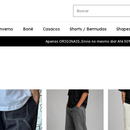
nverno
Boné
Casacos
Shorts / Bermudas
Shape
Apenas ORIGINAIS, Envio no mesmo dia! Até 50% de