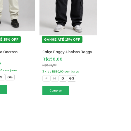
É 15% OFF
GANHE ATÉ 15% OFF
o Oncross
Calça Baggy 4 bolsos Baggy
R$150,00
0
R$199,99
00
sem juros
3
x
de
R$50,00
sem juros
G
GG
P
M
G
GG
r
Comprar