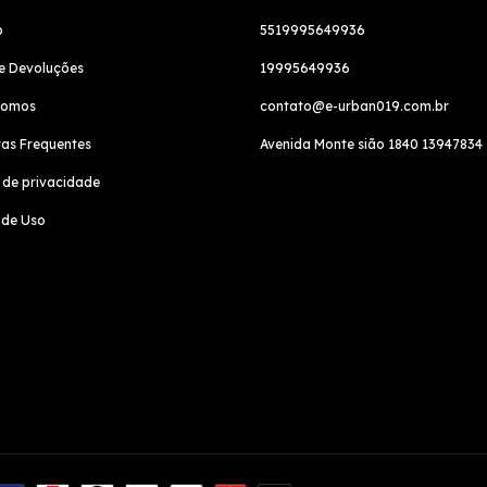
o
5519995649936
e Devoluções
19995649936
Somos
contato@e-urban019.com.br
as Frequentes
Avenida Monte sião 1840 13947834
a de privacidade
 de Uso