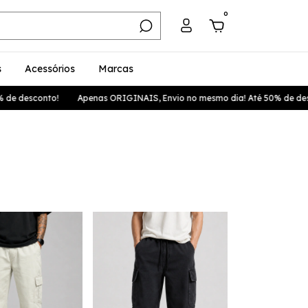
0
s
Acessórios
Marcas
 desconto!
Apenas ORIGINAIS, Envio no mesmo dia! Até 50% de desco