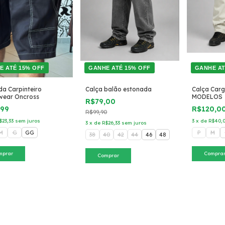
E ATÉ 15% OFF
GANHE ATÉ 15% OFF
GANHE AT
a Carpinteiro
Calça balão estonada
Calça Carg
wear Oncross
MODELOS
R$79,00
,99
R$120,0
R$99,90
$23,33
sem juros
3
x
de
R$40,
3
x
de
R$26,33
sem juros
M
G
GG
P
M
38
40
42
44
46
48
mprar
Compra
Comprar