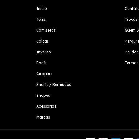
Início
Contat
Tênis
Trocas 
Camisetas
Quem 
Calças
Pergunt
Inverno
Politic
Boné
Termos
Casacos
Shorts / Bermudas
Shapes
Acessórios
Marcas