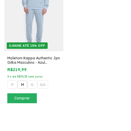
GANHE ATÉ 15% OFF
Moletom Kappa Authentic Jpn
Gilka Masculino - Azul
Petróleo
R$219,99
3
x
de
R$73,33
sem juros
P
M
G
GG
Comprar