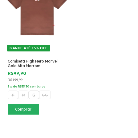
GANHE ATÉ 15% OFF
Camiseta High Hero Marvel
Gola Alta Marrom
R$99,90
R$199,99
3
x
de
R$33,30
sem juros
P
M
G
GG
Comprar