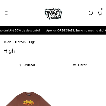
0
 dia! Até 50% de desconto!
Apenas ORIGINAIS, Envio no mesmo dia! A
Início
.
Marcas
.
High
High
Ordenar
Filtrar