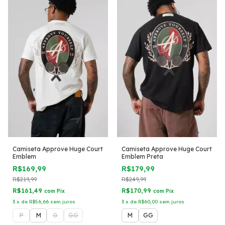
Camiseta Approve Huge Court
Camiseta Approve Huge Court
Emblem
Emblem Preta
R$169,99
R$179,99
R$219,99
R$249,99
R$161,49
R$170,99
com
Pix
com
Pix
3
x
de
R$56,66
sem juros
3
x
de
R$60,00
sem juros
P
M
G
GG
M
GG