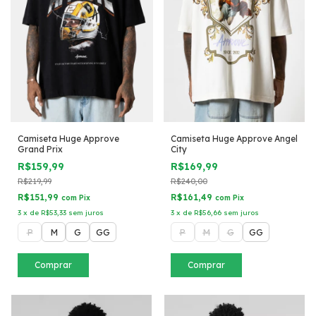
Camiseta Huge Approve
Camiseta Huge Approve Angel
Grand Prix
City
R$159,99
R$169,99
R$219,99
R$240,00
R$151,99
R$161,49
com
Pix
com
Pix
3
x
de
R$53,33
sem juros
3
x
de
R$56,66
sem juros
P
M
G
GG
P
M
G
GG
Comprar
Comprar