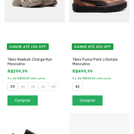
GANHE ATÉ 15% OFF
GANHE ATÉ 15% OFF
Tênis Reebok Charge Run
Tênis Puma Park Lifestyle
Masculino
Masculino
R$399,99
R$499,99
3
x
de
R$133,33
sem juros
3
x
de
R$166,66
sem juros
39
40
41
42
43
42
Comprar
Comprar