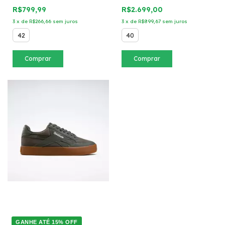
R$799,99
R$2.699,00
3
x
de
R$266,66
sem juros
3
x
de
R$899,67
sem juros
42
40
Comprar
Comprar
GANHE ATÉ 15% OFF