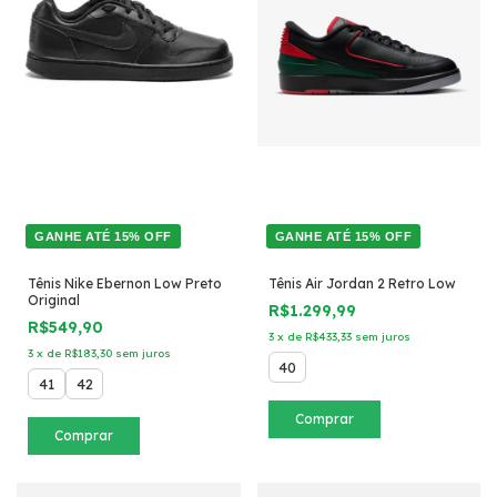
GANHE ATÉ 15% OFF
GANHE ATÉ 15% OFF
Tênis Nike Ebernon Low Preto
Tênis Air Jordan 2 Retro Low
Original
R$1.299,99
R$549,90
3
x
de
R$433,33
sem juros
3
x
de
R$183,30
sem juros
40
41
42
Comprar
Comprar