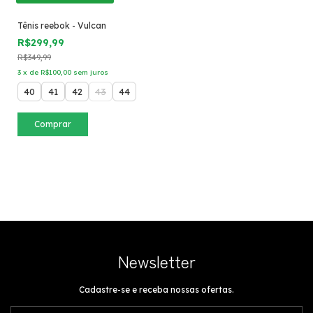
Tênis reebok - Vulcan
R$299,99
R$349,99
3
x
de
R$100,00
sem juros
40
41
42
43
44
Comprar
Newsletter
Cadastre-se e receba nossas ofertas.