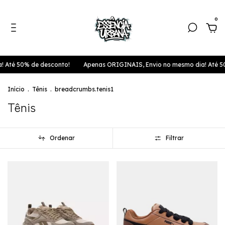
0
Até 50% de desconto!
Apenas ORIGINAIS, Envio no mesmo dia! Até 50%
Início
.
Tênis
.
breadcrumbs.tenis1
Tênis
Ordenar
Filtrar